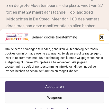
aan de grote Moestuinbeurs – die plaats vindt van 27
tot en met 29 maart aanstaande – op landgoed
Middachten in De Steeg. Meer dan 100 deelnemers
doen mee aan deze manifestatie en allen hebben
duurzaamheid hoog in het vaandel staan.
Beheer cookie toestemming
Naaiatelier
Lees bericht »
Om de beste ervaringen te bieden, gebruiken wij technologieën zoals
Kieskleurig
cookies om informatie over je apparaat op te slaan en/of te raadplegen.
Door in te stemmen met deze technologieën kunnen wij gegevens zoals
voor
surfgedrag of unieke ID's op deze site verwerken. Als je geen
het
toestemming geeft of uw toestemming intrekt, kan dit een nadelige
invloed hebben op bepaalde functies en mogelijkheden.
Naaiatelier Kieskleurig v
ind je in:
eerst
op
• Deventer
de
Accepteren
• Dieren
Moestuinbeurs
• Doesburg
Weigeren
Middachten
• Doetinchem
• Duiven