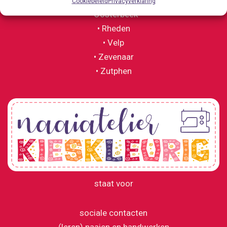
Cookiebeleid
Privacyverklaring
• Oosterbeek
• Rheden
• Velp
• Zevenaar
• Zutphen
staat voor
sociale contacten
(leren) naaien en handwerken