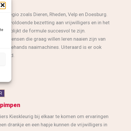
n de regio zoals Dieren, Rheden, Velp en Doesburg.
met voldoende bezetting aan vrijwilligers en in het
daar blijkt de formule succesvol te zijn.
te
en mensen die graag willen leren naaien zijn van
 tweedehands naaimachines. Uiteraard is er ook
 woord.
R
g pimpen
iers Kieskleurig bij elkaar te komen om ervaringen
en drankje en een hapje kunnen de vrijwilligers in