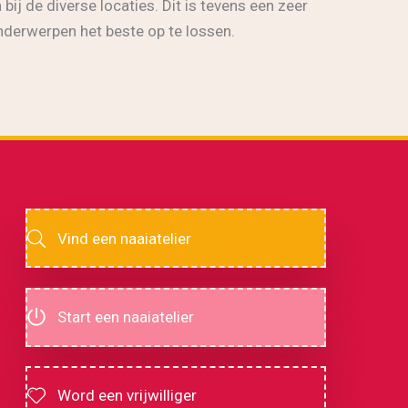
bij de diverse locaties. Dit is tevens een zeer
nderwerpen het beste op te lossen.
Vind een naaiatelier
Start een naaiatelier
Word een vrijwilliger