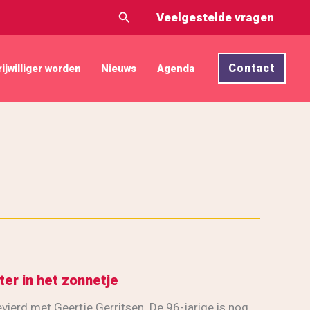
Zoeken
Veelgestelde vragen
Contact
rijwilliger worden
Nieuws
Agenda
ster in het zonnetje
evierd met Geertje Gerritsen. De 96-jarige is nog