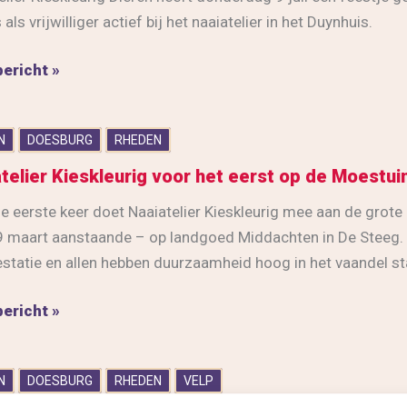
als vrijwilliger actief bij het naaiatelier in het Duynhuis.
elier
ericht »
eurig
n
N
DOESBURG
RHEDEN
telier Kieskleurig voor het eerst op de Moestu
e eerste keer doet Naaiatelier Kieskleurig mee aan de grote 
ligster
 maart aanstaande – op landgoed Middachten in De Steeg
statie en allen hebben duurzaamheid hoog in het vaandel st
tje
elier
ericht »
eurig
N
DOESBURG
RHEDEN
VELP