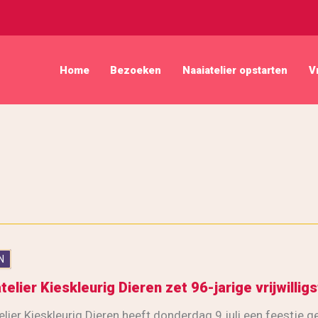
Home
Bezoeken
Naaiatelier opstarten
V
N
telier Kieskleurig Dieren zet 96-jarige vrijwillig
elier Kieskleurig Dieren heeft donderdag 9 juli een feestje g