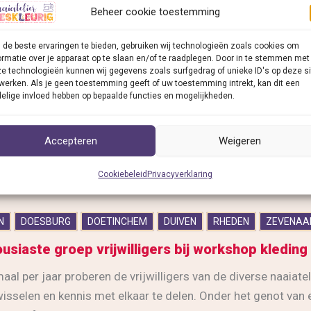
e helpen bij atelier Kieskleurig?
Beheer cookie toestemming
tember starten weer de diverse naaiateliers Kieskleurig op i
de beste ervaringen te bieden, gebruiken wij technologieën zoals cookies om
ntal jaren draaien de ateliers in Doesburg, Rheden en Dieren 
ormatie over je apparaat op te slaan en/of te raadplegen. Door in te stemmen met
uinbeurs
r is er gestart met deze activiteit in de Zoomerij in Velp en 
e technologieën kunnen wij gegevens zoals surfgedrag of unieke ID's op deze si
chten
werken. Als je geen toestemming geeft of uw toestemming intrekt, kan dit een
taligen, mensen met afstand tot de arbeidsmarkt, jongeren 
elige invloed hebben op bepaalde functies en mogelijkheden.
welkom. Onder leiding van vrijwilligers wordt er genaaid op
 voor breien, haken en handwerken in de ruimste zin van het
Accepteren
Weigeren
ericht »
Cookiebeleid
Privacyverklaring
n
N
DOESBURG
DOETINCHEM
DUIVEN
RHEDEN
ZEVENAA
r
usiaste groep vrijwilligers bij workshop kledin
eurig?
al per jaar proberen de vrijwilligers van de diverse naaiatel
 wisselen en kennis met elkaar te delen. Onder het genot van e