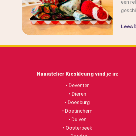
een re
geschi
Entho
Lees b
groep
vrijwi
bij
works
kledin
Naaiatelier Kieskleurig v
ind je in:
pimpe
• Deventer
• Dieren
• Doesburg
• Doetinchem
• Duiven
• Oosterbeek