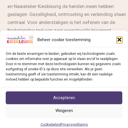
en Naaiatelier Kieskleurig de handen ineen hebben
geslagen. Gezelligheid, ontmoeting en verbinding staan
centraal. Voor anderstaligen is het oefenen van de
Nederlandse taal een zeer waardevolle bijvangst.
Beheer cookie toestemming
Kunstwerk!
Lees bericht »
en
Om de beste ervaringen te bieden, gebruiken wij technologieën zoals
cookies om informatie over je apparaat op te slaan en/of te raadplegen.
Naaiatelier
Door in te stemmen met deze technologieën kunnen wij gegevens zoals
Kieskleurig
surfgedrag of unieke ID's op deze site verwerken. Als je geen
toestemming geeft of uw toestemming intrekt, kan dit een nadelige
Naaiatelier Kieskleurig v
ind je in:
slaan
invloed hebben op bepaalde functies en mogelijkheden.
handen
• Deventer
ineen
• Dieren
Accepteren
• Doesburg
Weigeren
• Doetinchem
• Duiven
Cookiebeleid
Privacyverklaring
• Oosterbeek