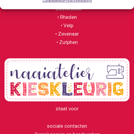
• Duiven
Cookiebeleid
Privacyverklaring
• Oosterbeek
• Rheden
• Velp
• Zevenaar
• Zutphen
staat voor
sociale contacten