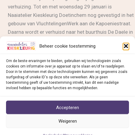
verhuizing. Tot en met woensdag 29 januari is
Naaiatelier Kieskleurig Doetinchem nog gevestigd in het
gebouw van VluchtelingenWerk aan de Kapoeniestraat.
Daarna wordt er verhuisd naar het buurthuis De Daele in
de wijk Overstegen.
Beheer cookie toestemming
Naaiatelier
Lees bericht »
Om de beste ervaringen te bieden, gebruiken wij technologieën zoals
Kieskleurig
cookies om informatie over je apparaat op te slaan en/of te raadplegen.
Door in te stemmen met deze technologieën kunnen wij gegevens zoals
Doetinchem
surfgedrag of unieke ID's op deze site verwerken. Als je geen
gaat
toestemming geeft of uw toestemming intrekt, kan dit een nadelige
invloed hebben op bepaalde functies en mogelijkheden.
verhuizen
Naaiatelier Kieskleurig v
ind je in:
• Deventer
Accepteren
• Dieren
• Doesburg
Weigeren
• Doetinchem