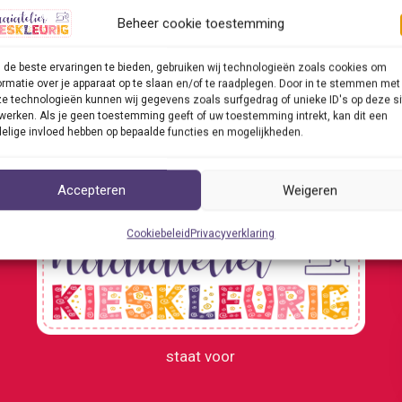
elier Kieskleurig de handen ineen hebben geslagen. Gezelligh
Beheer cookie toestemming
nderstaligen is het oefenen van de Nederlandse taal een zee
de beste ervaringen te bieden, gebruiken wij technologieën zoals cookies om
ormatie over je apparaat op te slaan en/of te raadplegen. Door in te stemmen met
werk!
ericht »
e technologieën kunnen wij gegevens zoals surfgedrag of unieke ID's op deze si
werken. Als je geen toestemming geeft of uw toestemming intrekt, kan dit een
elige invloed hebben op bepaalde functies en mogelijkheden.
elier
eurig
Accepteren
Weigeren
n
Cookiebeleid
Privacyverklaring
staat voor