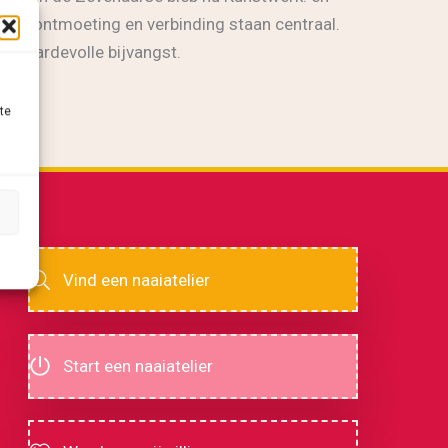
eid, ontmoeting en verbinding staan centraal.
r waardevolle bijvangst.
te
Vind een naaiatelier
Start een naaiatelier