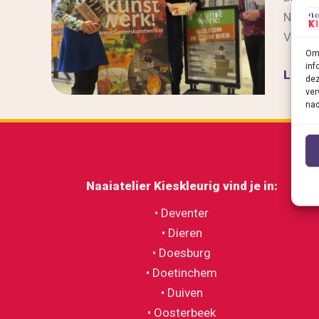
Naaiat
Voor a
Om 
inf
Kunst
Lees b
dez
en
ver
nad
Naaiat
Kieskl
slaan
hande
Naaiatelier Kieskleurig v
ind je in:
ineen
• Deventer
• Dieren
• Doesburg
• Doetinchem
• Duiven
• Oosterbeek