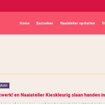
Home
Bezoeken
Naaiatelier opstarten
V
NAAR
werk! en Naaiatelier Kieskleurig slaan handen i
, haken of naaien kan vanaf medio maart één ochtend in de 