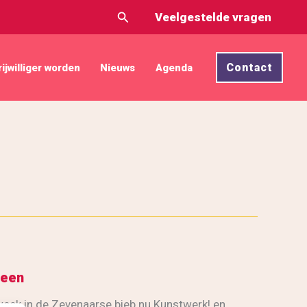
Zoeken
Veelgestelde vragen
Contact
rijwilliger worden
Nieuws
Agenda
neen
week in de Zevenaarse bieb nu Kunstwerk! en