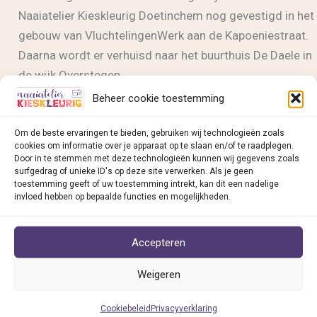
Naaiatelier Kieskleurig Doetinchem nog gevestigd in het
gebouw van VluchtelingenWerk aan de Kapoeniestraat.
Daarna wordt er verhuisd naar het buurthuis De Daele in
de wijk Overstegen.
Beheer cookie toestemming
Naaiatelier
Lees bericht »
Kieskleurig
Om de beste ervaringen te bieden, gebruiken wij technologieën zoals
cookies om informatie over je apparaat op te slaan en/of te raadplegen.
Doetinchem
Door in te stemmen met deze technologieën kunnen wij gegevens zoals
gaat
surfgedrag of unieke ID's op deze site verwerken. Als je geen
toestemming geeft of uw toestemming intrekt, kan dit een nadelige
verhuizen
Naaiatelier Kieskleurig v
ind je in:
invloed hebben op bepaalde functies en mogelijkheden.
• Deventer
• Dieren
Accepteren
• Doesburg
Weigeren
• Doetinchem
• Duiven
Cookiebeleid
Privacyverklaring