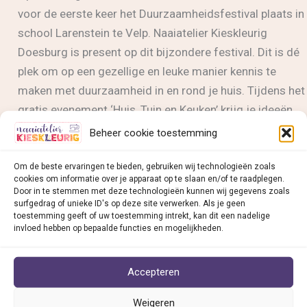
voor de eerste keer het Duurzaamheidsfestival plaats in
school Larenstein te Velp. Naaiatelier Kieskleurig
Doesburg is present op dit bijzondere festival. Dit is dé
plek om op een gezellige en leuke manier kennis te
maken met duurzaamheid in en rond je huis. Tijdens het
gratis evenement ‘Huis, Tuin en Keuken’ krijg je ideeën
en volop inspiratie. Je kunt deelnemen aan workshops
Beheer cookie toestemming
en een grote informatiemarkt bezoeken.
Om de beste ervaringen te bieden, gebruiken wij technologieën zoals
cookies om informatie over je apparaat op te slaan en/of te raadplegen.
Naaiatelier
Lees bericht »
Door in te stemmen met deze technologieën kunnen wij gegevens zoals
Kieskleurig
surfgedrag of unieke ID's op deze site verwerken. Als je geen
toestemming geeft of uw toestemming intrekt, kan dit een nadelige
actief
invloed hebben op bepaalde functies en mogelijkheden.
op
Naaiatelier Kieskleurig v
ind je in:
het
Accepteren
Duurzaamheids-
• Deventer
festival
Weigeren
• Dieren