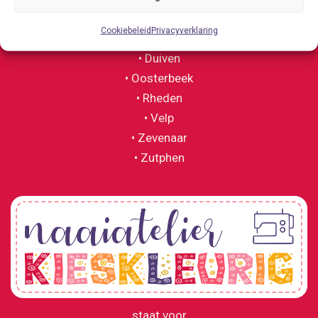
in
• Doesburg
Van
Cookiebeleid
Privacyverklaring
• Doetinchem
Hall
• Duiven
Larenstein
• Oosterbeek
te
• Rheden
Velp
• Velp
• Zevenaar
• Zutphen
staat voor