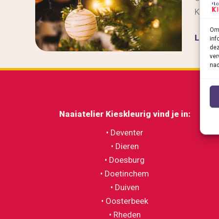
Kerstm
Om 
Naaiat
Lees b
inf
dez
Kieskl
ver
actief
nad
op
Kerst
en
Naaiatelier Kieskleurig v
ind je in:
Winter
• Deventer
in
• Dieren
Doesb
• Doesburg
• Doetinchem
• Duiven
• Oosterbeek
• Rheden