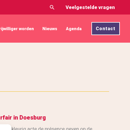
Zoeken
Veelgestelde vragen
Contact
rijwilliger worden
Nieuws
Agenda
rfair in Doesburg
r Kieskleurig acte de présence geven op de