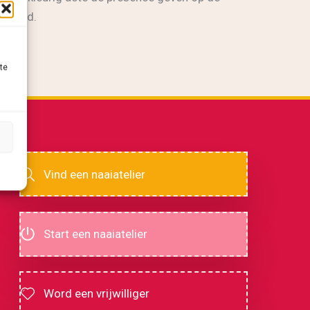
zestad.
te
Vind een naaiatelier
Start een naaiatelier
Word een vrijwilliger