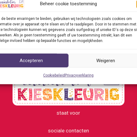
Beheer cookie toestemming
arkt in Doesburg die zal plaatsvinden in het hart van de Han
de beste ervaringen te bieden, gebruiken wij technologieën zoals cookies om
elier
ericht »
ormatie over je apparaat op te slaan en/of te raadplegen. Door in te stemmen met
e technologieën kunnen wij gegevens zoals surfgedrag of unieke ID's op deze si
eurig
werken. Als je geen toestemming geeft of uw toestemming intrekt, kan dit een
elige invloed hebben op bepaalde functies en mogelijkheden.
markt
Accepteren
Weigeren
fair
Cookiebeleid
Privacyverklaring
urg
staat voor
sociale contacten