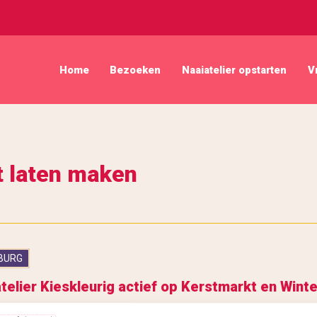
Home
Bezoeken
Naaiatelier opstarten
V
 laten maken
BURG
telier Kieskleurig actief op Kerstmarkt en Winte
erdag 14 december van 10.00 tot 17.00 u. zal het naaiatelie