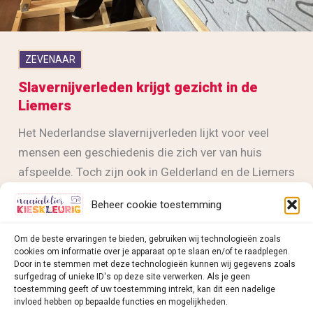
ZEVENAAR
Slavernijverleden krijgt gezicht in de
Liemers
Het Nederlandse slavernijverleden lijkt voor veel
mensen een geschiedenis die zich ver van huis
afspeelde. Toch zijn ook in Gelderland en de Liemers
sporen van dit verleden terug te vinden. Vanaf 27 juni
Beheer cookie toestemming
zijn in de Turmac Cultuurfabriek in Zevenaar twee
bijzondere presentaties te zien: het monumentale
Om de beste ervaringen te bieden, gebruiken wij technologieën zoals
wandkleed Draden van Ons Slavernijverleden en het
cookies om informatie over je apparaat op te slaan en/of te raadplegen.
Door in te stemmen met deze technologieën kunnen wij gegevens zoals
verhaal van Prudentia, een in slavernij geboren meisje
surfgedrag of unieke ID's op deze site verwerken. Als je geen
met een directe band met de Liemers.
toestemming geeft of uw toestemming intrekt, kan dit een nadelige
invloed hebben op bepaalde functies en mogelijkheden.