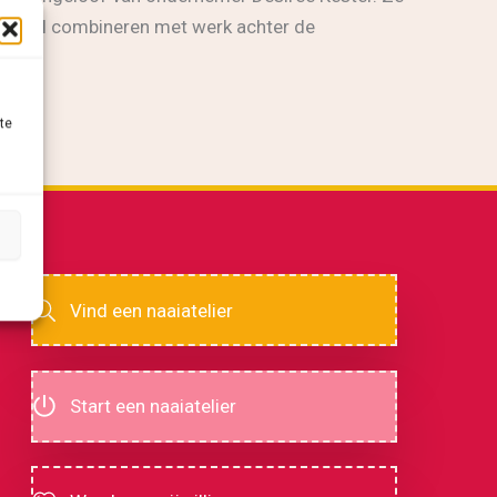
se taal combineren met werk achter de
nsen.”
te
Vind een naaiatelier
Start een naaiatelier