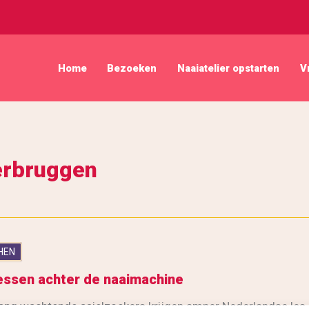
Home
Bezoeken
Naaiatelier opstarten
V
verbruggen
HEN
essen achter de naaimachine
ang wachtende asielzoekers krijgen amper Nederlandse les,