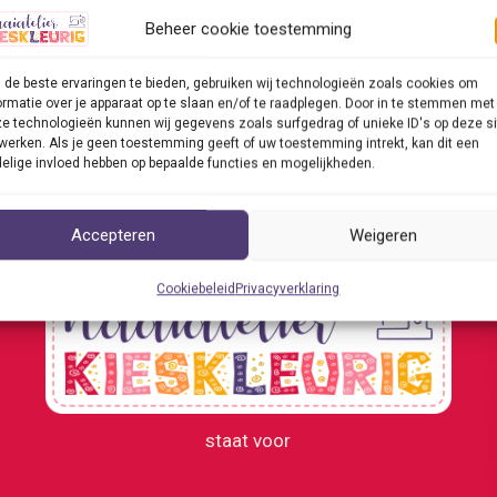
n actie: op tien locaties kunnen vluchtelingen de Nederland
Beheer cookie toestemming
chine. Het is een succes: „Alles is vrijwillig, tóch komen me
de beste ervaringen te bieden, gebruiken wij technologieën zoals cookies om
ormatie over je apparaat op te slaan en/of te raadplegen. Door in te stemmen met
essen
ericht »
e technologieën kunnen wij gegevens zoals surfgedrag of unieke ID's op deze si
r
werken. Als je geen toestemming geeft of uw toestemming intrekt, kan dit een
elige invloed hebben op bepaalde functies en mogelijkheden.
achine
Accepteren
Weigeren
Cookiebeleid
Privacyverklaring
staat voor