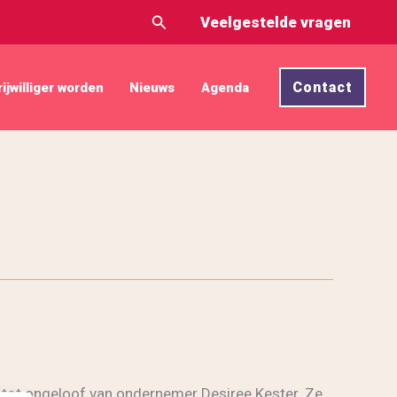
Zoeken
Veelgestelde vragen
Contact
rijwilliger worden
Nieuws
Agenda
 tot ongeloof van ondernemer Desiree Kester. Ze