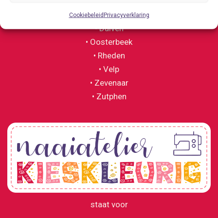
• Doesburg
• Doetinchem
Cookiebeleid
Privacyverklaring
• Duiven
• Oosterbeek
• Rheden
• Velp
• Zevenaar
• Zutphen
staat voor