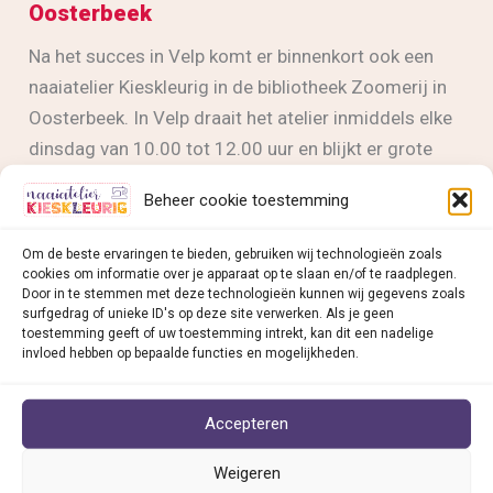
Oosterbeek
Na het succes in Velp komt er binnenkort ook een
naaiatelier Kieskleurig in de bibliotheek Zoomerij in
Oosterbeek. In Velp draait het atelier inmiddels elke
dinsdag van 10.00 tot 12.00 uur en blijkt er grote
behoefte te zijn aan een plek om te leren én nieuwe
Beheer cookie toestemming
contacten op te doen.
Om de beste ervaringen te bieden, gebruiken wij technologieën zoals
Binnenkort
Lees bericht »
cookies om informatie over je apparaat op te slaan en/of te raadplegen.
Door in te stemmen met deze technologieën kunnen wij gegevens zoals
ook
surfgedrag of unieke ID's op deze site verwerken. Als je geen
een
toestemming geeft of uw toestemming intrekt, kan dit een nadelige
invloed hebben op bepaalde functies en mogelijkheden.
naaiatelier
Naaiatelier Kieskleurig v
ind je in:
Kieskleurig
in
Accepteren
• Deventer
Oosterbeek
• Dieren
Weigeren