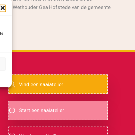
r actief. Wethouder Gea Hofstede van de gemeente
te
Vind een naaiatelier
Start een naaiatelier