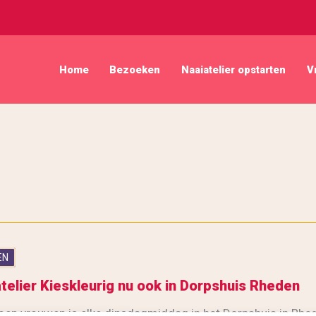
Home
Bezoeken
Naaiatelier opstarten
V
EN
telier Kieskleurig nu ook in Dorpshuis Rheden
oep vrouwen is elke dinsdagmiddag in het Dorpshuis in Rhed