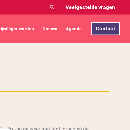
Zoeken
Veelgestelde vragen
Contact
rijwilliger worden
Nieuws
Agenda
en druk in de weer met stof, draad en de