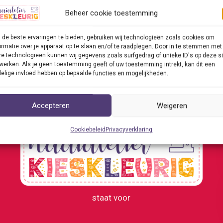
chine. Sinds een paar weken is Naaiatelier Kieskleurig hie
Beheer cookie toestemming
 mocht het dinsdag 18 april officieel openen.
de beste ervaringen te bieden, gebruiken wij technologieën zoals cookies om
ormatie over je apparaat op te slaan en/of te raadplegen. Door in te stemmen met
elier
ericht »
e technologieën kunnen wij gegevens zoals surfgedrag of unieke ID's op deze si
eurig
werken. Als je geen toestemming geeft of uw toestemming intrekt, kan dit een
elige invloed hebben op bepaalde functies en mogelijkheden.
Accepteren
Weigeren
huis
Cookiebeleid
Privacyverklaring
n
staat voor